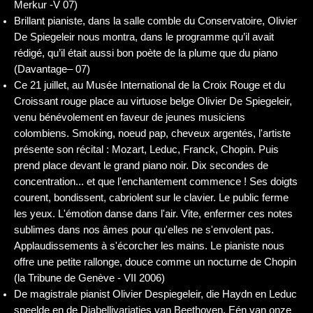
Merkur -V 07)
Brillant pianiste, dans la salle comble du Conservatoire, Olivier
De Spiegeleir nous montra, dans le programme qu’il avait
rédigé, qu’il était aussi bon poète de la plume que du piano
(Davantage– 07)
Ce 21 juillet, au Musée International de la Croix Rouge et du
Croissant rouge place au virtuose belge Olivier De Spiegeleir,
venu bénévolement en faveur de jeunes musiciens
colombiens. Smoking, noeud pap, cheveux argentés, l'artiste
présente son récital : Mozart, Leduc, Franck, Chopin. Puis
prend place devant le grand piano noir. Dix secondes de
concentration... et que l'enchantement commence ! Ses doigts
courent, bondissent, cabriolent sur le clavier. Le public ferme
les yeux. L'émotion danse dans l'air. Vite, enfermer ces notes
sublimes dans nos âmes pour qu'elles ne s'envolent pas.
Applaudissements à s'écorcher les mains. Le pianiste nous
offre une petite rallonge, douce comme un nocturne de Chopin
(la Tribune de Genève - VII 2006)
De magistrale pianist Olivier Despiegeleir, die Haydn en Leduc
speelde en de Diabellivariaties van Beethoven. Eén van onze