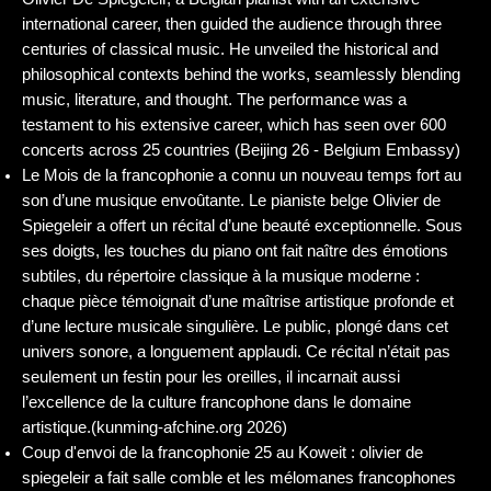
international career, then guided the audience through three
centuries of classical music. He unveiled the historical and
philosophical contexts behind the works, seamlessly blending
music, literature, and thought. The performance was a
testament to his extensive career, which has seen over 600
concerts across 25 countries (Beijing 26 - Belgium Embassy)
Le Mois de la francophonie a connu un nouveau temps fort au
son d’une musique envoûtante. Le pianiste belge Olivier de
Spiegeleir a offert un récital d’une beauté exceptionnelle. Sous
ses doigts, les touches du piano ont fait naître des émotions
subtiles, du répertoire classique à la musique moderne :
chaque pièce témoignait d’une maîtrise artistique profonde et
d’une lecture musicale singulière. Le public, plongé dans cet
univers sonore, a longuement applaudi. Ce récital n’était pas
seulement un festin pour les oreilles, il incarnait aussi
l’excellence de la culture francophone dans le domaine
artistique.(kunming-afchine.org 2026)
Coup d'envoi de la francophonie 25 au Koweit : olivier de
spiegeleir a fait salle comble et les mélomanes francophones