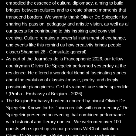
embodied the essence of cultural diplomacy, aiming to build
bridges between cultures and to create shared moments that
transcend borders. We warmly thank Olivier De Spiegeleir for
sharing his passion, pedagogy and artistic vision, as well as all
our guests for contributing to this inspiring and convivial
evening. Culture remains a powerful instrument of exchange,
and events like this remind us how creativity brings people
closer.(Shanghai 26 - Consulate general)
As part of the Journées de la Francophonie 2026, our fellow
countryman Olivier De Spiegeleir performed yesterday at the
residence. He offered a wonderful blend of fascinating stories
about the evolution of classical music, poetry, and deeply
passionate piano pieces. Ce fut vraiment une soirée splendide
! (Praha - Embassy of Belgium - 2026)
The Belgian Embassy hosted a concert by pianist Olivier De
Spiegeleir. Known for his “piano recitals with commentary,” De
Spiegeleir presented an evening that combined performance
with historical and literary context. We welcomed over 100
guests who signed up via our previous WeChat invitation.
Olivier De Spiegeleir, a Belgian pianist with an extensive