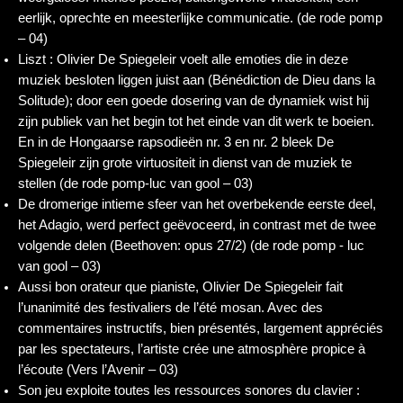
eerlijk, oprechte en meesterlijke communicatie. (de rode pomp
– 04)
Liszt : Olivier De Spiegeleir voelt alle emoties die in deze
muziek besloten liggen juist aan (Bénédiction de Dieu dans la
Solitude); door een goede dosering van de dynamiek wist hij
zijn publiek van het begin tot het einde van dit werk te boeien.
En in de Hongaarse rapsodieën nr. 3 en nr. 2 bleek De
Spiegeleir zijn grote virtuositeit in dienst van de muziek te
stellen (de rode pomp-luc van gool – 03)
De dromerige intieme sfeer van het overbekende eerste deel,
het Adagio, werd perfect geëvoceerd, in contrast met de twee
volgende delen (Beethoven: opus 27/2) (de rode pomp - luc
van gool – 03)
Aussi bon orateur que pianiste, Olivier De Spiegeleir fait
l’unanimité des festivaliers de l’été mosan. Avec des
commentaires instructifs, bien présentés, largement appréciés
par les spectateurs, l’artiste crée une atmosphère propice à
l’écoute (Vers l’Avenir – 03)
Son jeu exploite toutes les ressources sonores du clavier :