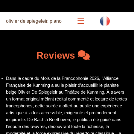
☰
olivier de spiegeleir, piano
calendar
Reviews
beethoven 27
Dans le cadre du Mois de la Francophonie 2026, l’Alliance
concerts
Française de Kunming a eu le plaisir d’accueillir le pianiste
belge Olivier De Spiegeleir au Théâtre de Kunming. À travers
un format original mêlant récital commenté et lecture de textes
commented recitals
francophones, cette soirée a offert au public une expérience
artistique à la fois accessible, exigeante et profondément
bio
inspirante. De Bach à Beethoven, le public a été guidé dans
l’écoute des œuvres, découvrant toute la richesse, la
modernité et la force expressive du répertoire classique. La