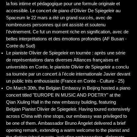
la fois intime et pédagogique pour une formule originale et
accessible. Le concert de piano d'Olivier De Spiegeleir au
Spaceum le 22 mars a été un grand succès, avec de
nombreuses personnes qui ont assisté et soutenu
l'événement. Ce fut un moment riche en signification, avec de
belles interprétations et des émotions profondes (AF Busan -
Corée du Sud)
Le pianiste Olivier de Spiegeleir en tournée : après une série
de représentations dans diverses Alliances françaises et
universités en Corée, le pianiste Olivier de Spiegeleir a conclu
sa tournée par un concert à l'école internationale Javier devant
un public très enthousiaste (France en Corée - Culture - 25)
On March 30th, the Belgian Embassy in Beijing hosted a piano
concert titled "EUROPE IN MUSIC AND POETRY" at the
Qian Xiuling Hall in the new embassy building, featuring
Belgian Pianist Olivier de Spiegeleir. Having toured extensively
across China with nine stops, our embassy was privileged to
be one of them. Ambassador Bruno Angelet delivered a brief
opening remark, extending a warm welcome to the pianist and