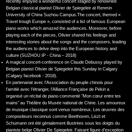
recently enjoyed a wonderful concert staged by renowned
Belgian classical pianist Olivier de Spiegeleir at Renmin
University of China Suzhou Campus.The concert, themed «
Travel trough Europe », consisted of a list of famous European
piano works which amazed the audiences. Moreover, before
playing each of the pieces, Olivier shared his feelings and
interesting stories about the songs and the composers, leading
the audiences to delve deep into the European history and
culture (SUZHOU IP - China – 2018)
A magical concert-conference on Claude Debussy played by
Belgian pianist Olivier de Spiegeleir this Sunday in Calgary
(Calgary facebook - 2018).
En partenariat avec l’Association du peuple chinois pour
l’amitié avec l’étranger, l’Alliance Française de Pékin a
organisé un récital de piano commenté "Mon cœur entre tes
mains" au Théâtre du Musée national de Chine. Les amoureux
de musique classique sont venus nombreux. Les œuvres des
compositeurs reconnus comme Beethoven, Liszt et
Schumann ont été génialement illustrées sous les doigts du
pianiste belge Olivier De Spiegeleir. Faisant figure d’exception