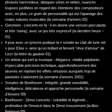
phrasés harmonieux, attaques sûres et nettes, nuances
toujours justifiées en regard des intentions des compositeurs
avec, en plus, ce grain de personnalité qui est l’apanage des
vraies natures musicales (la semaine d’anvers-02)
Gershwin : concerto en fa : il en donne une version percutante
et très ‘swing’, avec un jeu très expressif (la dernière heure –
01)
Il joue avec un lyrisme pudique la « sonate au clair de lune »et
« pour Elise », ainsi qu'un brillant et fervent "rêve d'amour" de
Liszt (la lettre du gaulois-01)
Un artiste qui sert la musique : élégance, vitalité palpitante,
impeccable précision technique, approfondissement des
œuvres en rejetant les effets virtuoses auxquels trop de
pianistes s’adonnent (la semaine d’anvers 2001)
Sonates de Beethoven : intégrité, grande sensibilité,
intelligence, délicatesse et approche personnelle (la semaine
d‘Anvers-99)
Beethoven : 2ème concerto : volubilité et légèreté…
profondeur de l’énoncé dans le 2ème mouvement (la libre
Belgique-99)