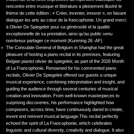
reviews
rencontre entre musique et littérature a pleinement illustré le
thème de cette édition : « Créer, inventer, innover », en faisant
dialoguer les arts au cœur de la francophonie. Un grand merci
videos
à Olivier De Spiegeleir pour sa générosité et la qualité
exceptionnelle de sa prestation, ainsi qu’au public venu
nombreux partager ce moment (Kunming 26 -AF)
CDs
The Consulate General of Belgium in Shanghai had the great
pleasure of hosting a piano recital in its premises, featuring
Belgian pianist olivier de spiegeleir, as part of the 2026 Month
of La Francophonie. Renowned for his commented piano
recitals, Olivier De Spiegeleir offered our guests a unique
musical experience, combining interpretation and insight, and
guiding the audience through several centuries of musical
creation and innovation. From well-known masterpieces to
surprising discoveries, his performance highlighted how
composers, across time, have continuously dared to create,
invent and reinvent musical language.This recital perfectly
echoed the spirit of La Francophonie, which celebrates
linguistic and cultural diversity, creativity and dialogue. It also