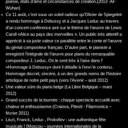
poésie, états d'âme et circonstances de création.(2013 -AF
Wuhan)
Ce 11 août, c’est sous un soleil radieux qu’Olivier de Spiegeleir
a rendu hommage à Debussy et à Jacques Leduc au travers
d’un concert-conférence axé sur le thème de l’œuvre de Lewis
Caroll «Alice au pays des merveilles ». Un public très attentif a
apprécié à sa juste valeur ce parallèle entre le conte et l’œuvre
du génial compositeur français. D'autre part, le pianiste a
enregistré l’intégrale de l’œuvre pour piano du remarquable
compositeur J. Leduc. On le sent très à l’aise dans l’
«Hommage à Debussy» dont il détaille à l’envi le contenu.
Hommage discret, sincère, à un des grands noms de l’histoire
artistique de notre petit pays (vers l’Avenir – août 2012)
Une valeur sûre du piano belge (La Libre Belgique – mars
2012)
Grand succès de la tournée : chaque spectacle accueilli avec
chaleur et enthousiasme (Craiova, Pitesti - Filarmonica –
février 2011)
Liszt, Franck, Leduc , Prokofiev : une authentique fête
musicale ! (Moscou – journées internationales de la