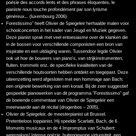
poésie des accords lents et des phrases éloquentes, le
pianiste nous touche profondément par son lyrisme
généreux... (luxembourg 2006)
Forestissimo" heeft Olivier de Spiegeleir herhaalde malen voor
schoolconcerten in het kader van Jeugd en Muziek gegeven.
Deze pianist sprak met veel entoesiasme over de klanken die
in de bossen voor verschillende componisten een bron van
inspiratie en een uitdaging waren. Tussendoor legde Olivier
ook uit hoe de bouwers van piano's, van strijkinstrumenten,
fluiten. trommels enz. de specifieke kwaliteiten van de
verschillende houtsoorten hebben ontdekt en toegepast. Deze
uiteenzetting werd afgesloten met een hommage aan Bach:
een originele bewerking van een koraal. Bij de zeer suggestief
gespeelde pianowerken van dit programma "Forestissimo" gaf
de boeiende commentaar van Olivier de Spiegeleir een
meerwaarde aan dit récital (drogenbos – 2005).
Olivier de Spiegeleir, de meesterpianist uit Brussel.
Pretentieloos toppianist. Hij speelde Scarlatti, Bach, de 6
Moments musicaux en de 4 Impromptus van Schubert:
weergaloos! Intense poëzie, buitengewone virtuositeit, een