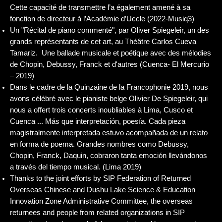
Cette capacité de transmettre l’a également amené à sa
fonction de directeur à l’Académie d’Uccle (2022-Musiq3)
Un "Récital de piano commenté", par Oliver Spiegeleir, un des
grands représentants de cet art, au Théâtre Carlos Cueva
Tamariz. Une ballade musicale et poétique avec des mélodies
de Chopin, Debussy, Franck et d'autres (Cuenca- El Mercurio
– 2019)
Dans le cadre de la Quinzaine de la Francophonie 2019, nous
avons célébré avec le pianiste belge Olivier De Spiegeleir, qui
nous a offert trois concerts inoubliables à Lima, Cusco et
Cuenca ... Más que interpretación, poesía. Cada pieza
magistralmente interpretada estuvo acompañada de un relato
en forma de poema. Grandes nombres como Debussy,
Chopin, Franck, Daquin, cobraron tanta emoción llevándonos
a través del tiempo musical. (Lima 2019)
Thanks to the joint efforts by SIP Federation of Returned
Overseas Chinese and Dushu Lake Science & Education
Innovation Zone Administrative Committee, the overseas
returnees and people from related organizations in SIP