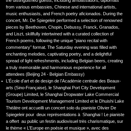
the distinguished guests, including ambassadors, diplomats
from various embassies, Chinese and international artists,
music enthusiasts, and French poetry aficionados. During the
concert, Mr. De Spiegeleir performed a selection of renowned
pieces by Beethoven, Chopin, Debussy, Franck, Granados,
and Liszt, skillfully intertwined with a curated collection of
French poems, following the unique "piano recital with
commentary" format. The Saturday evening was filled with
enchanting melodies, captivating poetry, and a delightful
spread of light refreshments, including Belgian beers, creating
a truly memorable and harmonious experience for all
attendees (Beijing 24 - Belgian Embassy)
L’École d'art et de design de l'Académie centrale des Beaux-
arts (Sino-Française), le Shanghai Port City Development
(Groupe) Limited, le Shanghai Dropwater Lake Commercial
Tourism Development Management Limited et le Dhuishi Lake
Théâtre ont accueilli un concert solo du pianiste Olivier De
Spiegeleir pour deux représentations à Shanghai ! Le pianiste
a offert au public un festin audiovisuel très charismatique, sur
le thème « L’Europe en poésie et musique », avec des