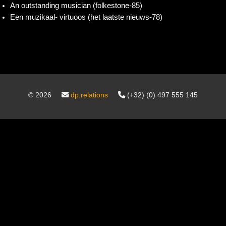
An outstanding musician (folkestone-85)
Een muzikaal- virtuoos (het laatste nieuws-78)
©
2026
dp.relations
(+32) (0) 497 555 145