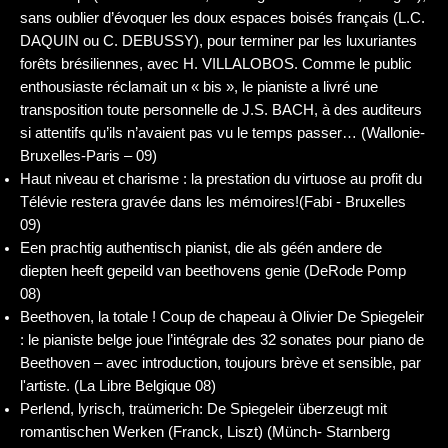
sans oublier d’évoquer les doux espaces boisés français (L.C.
DAQUIN ou C. DEBUSSY), pour terminer par les luxuriantes
forêts brésiliennes, avec H. VILLALOBOS. Comme le public
enthousiaste réclamait un « bis », le pianiste a livré une
transposition toute personnelle de J.S. BACH, à des auditeurs
si attentifs qu’ils n’avaient pas vu le temps passer… (Wallonie-
Bruxelles-Paris – 09)
Haut niveau et charisme : la prestation du virtuose au profit du
Télévie restera gravée dans les mémoires!(Fabi - Bruxelles
09)
Een prachtig authentisch pianist, die als géén andere de
diepten heeft gepeild van beethovens genie (DeRode Pomp
08)
Beethoven, la totale ! Coup de chapeau à Olivier De Spiegeleir
: le pianiste belge joue l’intégrale des 32 sonates pour piano de
Beethoven – avec introduction, toujours brève et sensible, par
l'artiste. (La Libre Belgique 08)
Perlend, lyrisch, traümerich: De Spiegeleir überzeugt mit
romantischen Werken (Franck, Liszt) (Münch- Starnberg