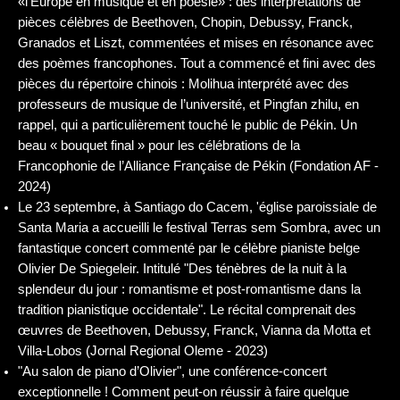
«l’Europe en musique et en poésie» : des interprétations de
pièces célèbres de Beethoven, Chopin, Debussy, Franck,
Granados et Liszt, commentées et mises en résonance avec
des poèmes francophones. Tout a commencé et fini avec des
pièces du répertoire chinois : Molihua interprété avec des
professeurs de musique de l’université, et Pingfan zhilu, en
rappel, qui a particulièrement touché le public de Pékin. Un
beau « bouquet final » pour les célébrations de la
Francophonie de l’Alliance Française de Pékin (Fondation AF -
2024)
Le 23 septembre, à Santiago do Cacem, 'église paroissiale de
Santa Maria a accueilli le festival Terras sem Sombra, avec un
fantastique concert commenté par le célèbre pianiste belge
Olivier De Spiegeleir. Intitulé "Des ténèbres de la nuit à la
splendeur du jour : romantisme et post-romantisme dans la
tradition pianistique occidentale". Le récital comprenait des
œuvres de Beethoven, Debussy, Franck, Vianna da Motta et
Villa-Lobos (Jornal Regional Oleme - 2023)
"Au salon de piano d’Olivier", une conférence-concert
exceptionnelle ! Comment peut-on réussir à faire quelque