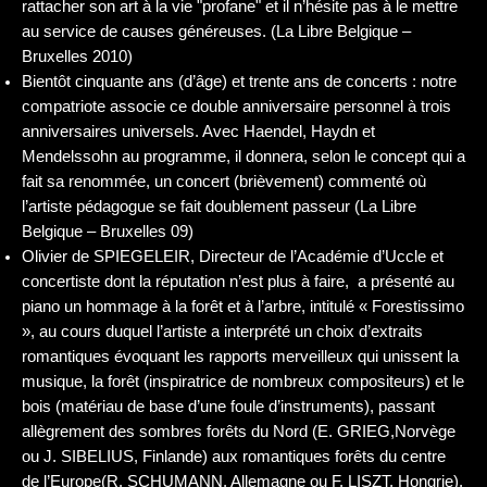
rattacher son art à la vie "profane" et il n’hésite pas à le mettre
au service de causes généreuses. (La Libre Belgique –
Bruxelles 2010)
Bientôt cinquante ans (d’âge) et trente ans de concerts : notre
compatriote associe ce double anniversaire personnel à trois
anniversaires universels. Avec Haendel, Haydn et
Mendelssohn au programme, il donnera, selon le concept qui a
fait sa renommée, un concert (brièvement) commenté où
l’artiste pédagogue se fait doublement passeur (La Libre
Belgique – Bruxelles 09)
Olivier de SPIEGELEIR, Directeur de l’Académie d’Uccle et
concertiste dont la réputation n’est plus à faire, a présenté au
piano un hommage à la forêt et à l’arbre, intitulé « Forestissimo
», au cours duquel l’artiste a interprété un choix d’extraits
romantiques évoquant les rapports merveilleux qui unissent la
musique, la forêt (inspiratrice de nombreux compositeurs) et le
bois (matériau de base d’une foule d’instruments), passant
allègrement des sombres forêts du Nord (E. GRIEG,Norvège
ou J. SIBELIUS, Finlande) aux romantiques forêts du centre
de l’Europe(R. SCHUMANN, Allemagne ou F. LISZT, Hongrie),