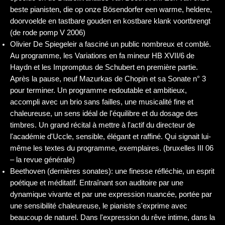
beste pianisten, die op onze Bösendorfer een warme, heldere,
doorvoelde en tastbare gouden en kostbare klank voortbrengt
(de rode pomp V 2006)
Olivier De Spiegeleir a fasciné un public nombreux et comblé.
Au programme, les Variations en fa mineur HB XVII/6 de
Haydn et les Impromptus de Schubert en première partie.
Après la pause, neuf Mazurkas de Chopin et sa Sonate n° 3
pour terminer. Un programme redoutable et ambitieux,
accompli avec un brio sans failles, une musicalité fine et
chaleureuse, un sens idéal de l'équilibre et du dosage des
timbres. Un grand récital à mettre à l'actif du directeur de
l'académie d'Uccle, sensible, élégant et raffiné. Qui signait lui-
même les textes du programme, exemplaires. (bruxelles III 06
– la revue générale)
Beethoven (dernières sonates): une finesse réfléchie, un esprit
poétique et méditatif. Entraînant son auditoire par une
dynamique vivante et par une expression nuancée, portée par
une sensibilité chaleureuse, le pianiste s'exprime avec
beaucoup de naturel. Dans l'expression du rêve intime, dans la