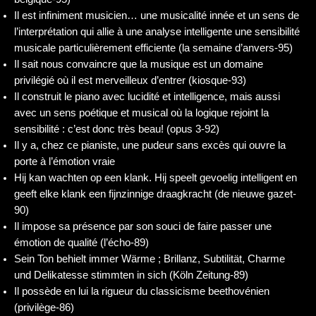
Il est infiniment musicien… une musicalité innée et un sens de
l’interprétation qui allie à une analyse intelligente une sensibilité
musicale particulièrement efficiente (la semaine d’anvers-95)
Il sait nous convaincre que la musique est un domaine
privilégié où il est merveilleux d’entrer (kiosque-93)
Il construit le piano avec lucidité et intelligence, mais aussi
avec un sens poétique et musical où la logique rejoint la
sensibilité : c’est donc très beau! (opus 3-92)
Il y a, chez ce pianiste, une pudeur sans excès qui ouvre la
porte à l’émotion vraie
Hij kan wachten op een klank. Hij speelt gevoelig intelligent en
geeft elke klank een fijnzinnige draagkracht (de nieuwe gazet-
90)
Il impose sa présence par son souci de faire passer une
émotion de qualité (l’écho-89)
Sein Ton behielt immer Wärme ; Brillanz, Subtilität, Charme
und Delikatesse stimmten in sich (Köln Zeitung-89)
Il possède en lui la rigueur du classicisme beethovénien
(privilège-86)