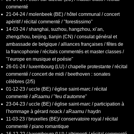
commenté
21-04-24 / molenbeek (BE) / hôtel communal / concert
apéritif / récital commenté / "forestissimo"
14-03-24 / shanghai, suzhou, hangzhou, xi’an,
zhengzhou, beijing, tianjin (CN) / consulat général et
ambassade de belgique / alliances françaises / fêtes de
la francophonie / récitals commentés et master classes /
"l'europe en musique et poésie"
26-01-24 / luxembourg (LU) / chapelle protestante / récital
commenté / concert de midi / beethoven : sonates
célèbres (2/5)
01-12-23 / uccle (BE) / église saint-marc / récital
commenté / aRaamu / "feu d'automne"
23-04-23 / uccle (BE) / église saint-marc / participation à
l'hommage à gérard noack / aRaamu / haydn
11-03-23 / bruxelles (BE)/ conservatoire royal / récital
commenté / piano romantique
16-12-22 / luxembourg (LU) / altrimenti / récital commenté