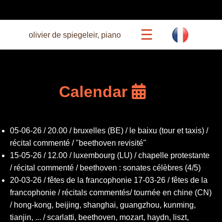
☰
olivier de spiegeleir, piano
calendar
Calendar
beethoven 27
05-06-26 / 20.00 / bruxelles (BE) / le baixu (tour et taxis) /
concerts
récital commenté / "beethoven revisité"
15-05-26 / 12.00 / luxembourg (LU) / chapelle protestante
commented recitals
/ récital commenté / beethoven : sonates célèbres (4/5)
20-03-26 / fêtes de la francophonie 17-03-26 / fêtes de la
francophonie / récitals commentés/ tournée en chine (CN)
bio
/ hong-kong, beijing, shanghai, guangzhou, kunming,
tianjin, ... / scarlatti, beethoven, mozart, haydn, liszt,