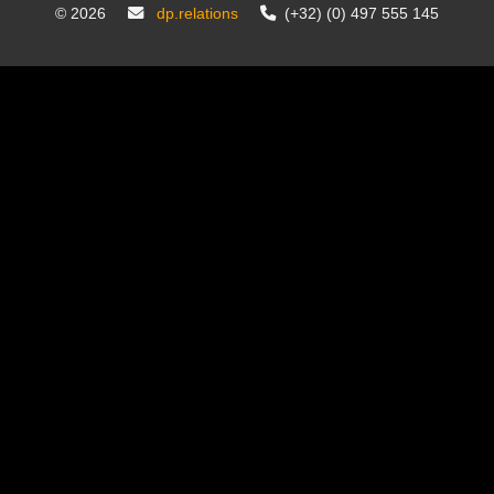
©
2026
dp.relations
(+32) (0) 497 555 145