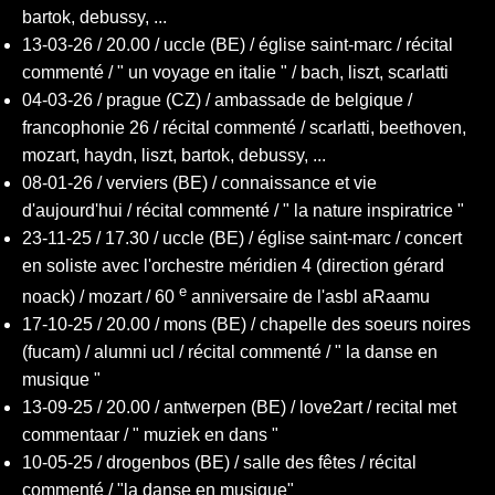
reviews
bartok, debussy, ...
13-03-26 / 20.00 / uccle (BE) / église saint-marc / récital
commenté / " un voyage en italie " / bach, liszt, scarlatti
videos
04-03-26 / prague (CZ) / ambassade de belgique /
francophonie 26 / récital commenté / scarlatti, beethoven,
mozart, haydn, liszt, bartok, debussy, ...
CDs
08-01-26 / verviers (BE) / connaissance et vie
d'aujourd'hui / récital commenté / " la nature inspiratrice
"
23-11-25 / 17.30 / uccle (BE) / église saint-marc / concert
en soliste avec l'orchestre méridien 4 (direction gérard
e
noack) / mozart / 60
anniversaire de l'asbl aRaamu
17-10-25 / 20.00 / mons (BE) / chapelle des soeurs noires
(fucam) / alumni ucl / récital commenté / " la danse en
musique "
13-09-25 / 20.00 / antwerpen (BE) / love2art / recital met
commentaar / " muziek en dans "
10-05-25 / drogenbos (BE) / salle des fêtes / récital
commenté / "la danse en musique"