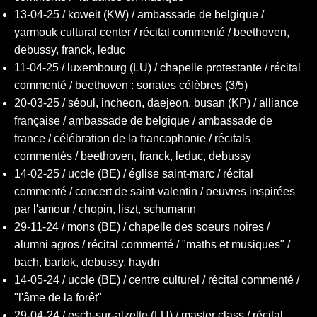
13-04-25 / koweit (KW) / ambassade de belgique /
yarmouk cultural center / récital commenté / beethoven,
debussy, franck, leduc
11-04-25 / luxembourg (LU) / chapelle protestante / récital
commenté / beethoven : sonates célèbres (3/5)
20-03-25 / séoul, incheon, daejeon, busan (KP) / alliance
française / ambassade de belgique / ambassade de
france / célébration de la francophonie / récitals
commentés / beethoven, franck, leduc, debussy
14-02-25 / uccle (BE) / église saint-marc / récital
commenté / concert de saint-valentin / oeuvres inspirées
par l'amour / chopin, liszt, schumann
29-11-24 / mons (BE) / chapelle des soeurs noires /
alumni agros / récital commenté / "maths et musiques" /
bach, bartok, debussy, haydn
14-05-24 / uccle (BE) / centre culturel / récital commenté /
"l'âme de la forêt"
29-04-24 / esch-sur-alzette (LU) / master class / récital